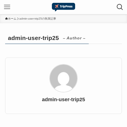
ホーム
admin-user-trip25の執筆記事
admin-user-trip25
– Author –
admin-user-trip25